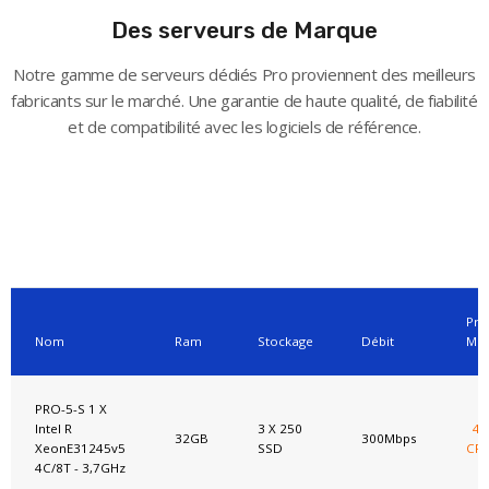
Des serveurs de Marque
Notre gamme de serveurs dédiés Pro proviennent des meilleurs
fabricants sur le marché. Une garantie de haute qualité, de fiabilité
et de compatibilité avec les logiciels de référence.
Prix
Nom
Ram
Stockage
Débit
Men
PRO-5-S 1 X
Intel R
3 X 250
49
32GB
300Mbps
XeonE31245v5
SSD
CFA
4C/8T - 3,7GHz