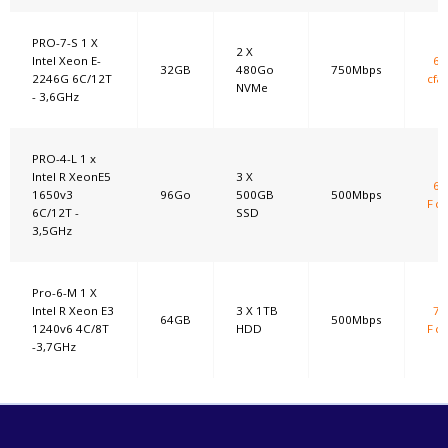
PRO-7-S 1 X
2 X
Intel Xeon E-
64
32GB
480Go
750Mbps
2246G 6C/12T
cfa
NVMe
- 3,6GHz
PRO-4-L 1 x
Intel R XeonE5
3 X
69
1650v3
96Go
500GB
500Mbps
F cf
6C/12T -
SSD
3,5GHz
Pro-6-M 1 X
Intel R Xeon E3
3 X 1TB
74
64GB
500Mbps
1240v6 4C/8T
HDD
F cf
-3,7GHz